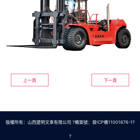
上一頁
下一頁
版權所有：山西建明叉車有限公司 ?
備案號：晉ICP備11001876-1
?
?